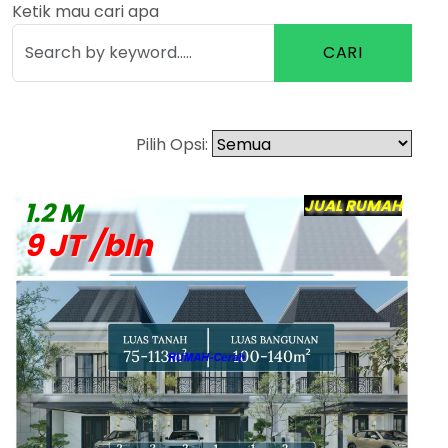
Ketik mau cari apa
CARI
Pilih Opsi:
JUAL RUMAH
1.2 M
9 JT /bln