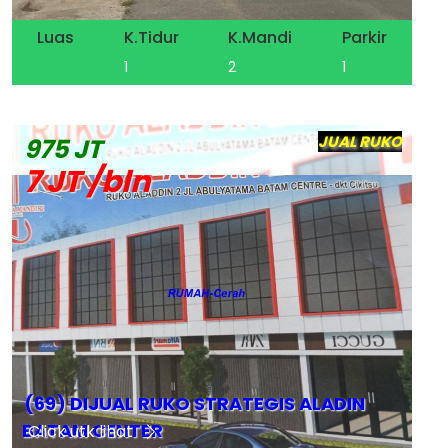
Luas
K.Tidur
K.Mandi
Parkir
1
2
1
JUAL RUKO
975 JT
7 JT /bln
(69) DIJUAL RUKO STRATEGIS ALADIN
BATAM CENTER
Click utk lihat