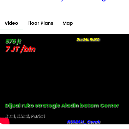
Video
Floor Plans
Map
DIJUAL RUKO
975 jt
7 JT /bln
Dijual ruko strategis Aladin batam Center
KT: 1, KM: 2, Park: 1
RUMAH_Cerah