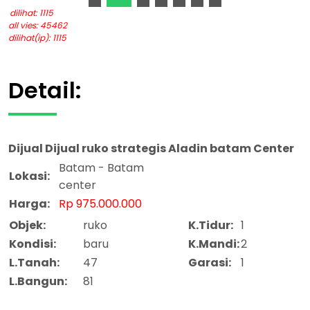
dilihat: 1115
all vies: 45462
dilihat(ip): 1115
Detail:
Dijual
Dijual ruko strategis Aladin batam Center
Batam - Batam
Lokasi:
center
Harga:
Rp 975.000.000
Objek:
ruko
K.Tidur:
1
Kondisi:
baru
K.Mandi:
2
L.Tanah:
47
Garasi:
1
L.Bangun:
81