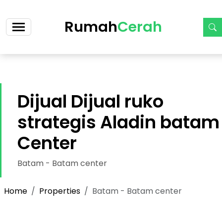
https://cerah.my.id/property-single.php?id=69
Rumah
Cerah
Dijual Dijual ruko
strategis Aladin batam
Center
Batam - Batam center
Home
Properties
Batam - Batam center