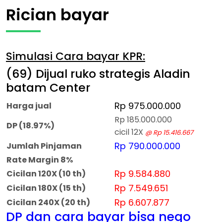
Rician bayar
Simulasi Cara bayar KPR:
(69) Dijual ruko strategis Aladin
batam Center
Rp 975.000.000
Harga jual
Rp 185.000.000
DP (18.97%)
cicil 12X
@ Rp 15.416.667
Rp 790.000.000
Jumlah Pinjaman
Rate Margin 8%
Rp 9.584.880
Cicilan 120X (10 th)
Rp 7.549.651
Cicilan 180X (15 th)
Rp 6.607.877
Cicilan 240X (20 th)
DP dan cara bayar bisa nego