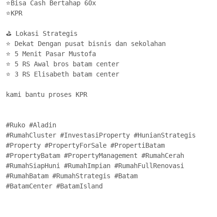
⭐Bisa Cash Bertahap 60x

⭐KPR

⛳ Lokasi Strategis

⭐ Dekat Dengan pusat bisnis dan sekolahan

⭐ 5 Menit Pasar Mustofa

⭐ 5 RS Awal bros batam center

⭐ 3 RS Elisabeth batam center

kami bantu proses KPR

#Ruko #Aladin

#RumahCluster #InvestasiProperty #HunianStrategis

#Property #PropertyForSale #PropertiBatam

#PropertyBatam #PropertyManagement #RumahCerah

#RumahSiapHuni #RumahImpian #RumahFullRenovasi

#RumahBatam #RumahStrategis #Batam

#BatamCenter #BatamIsland