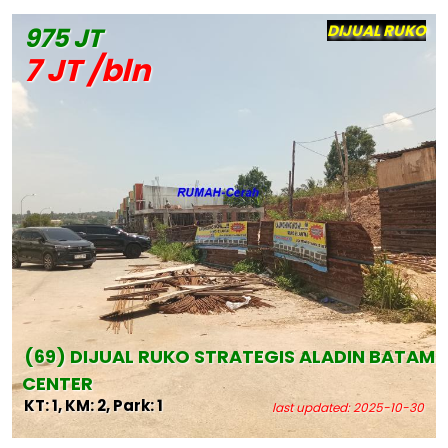
O
DIJUAL RUKO
975 JT
7 JT /bln
AM
(69) DIJUAL RUKO STRATEGIS ALADIN BATAM
CENTER
KT: 1, KM: 2, Park: 1
last updated: 2025-10-30