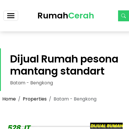
https://cerah.my.id/property-single.php?id=72
Rumah
Cerah
Dijual Rumah pesona
mantang standart
Batam - Bengkong
Home
Properties
Batam - Bengkong
H
DIJUAL RUMAH
528 JT