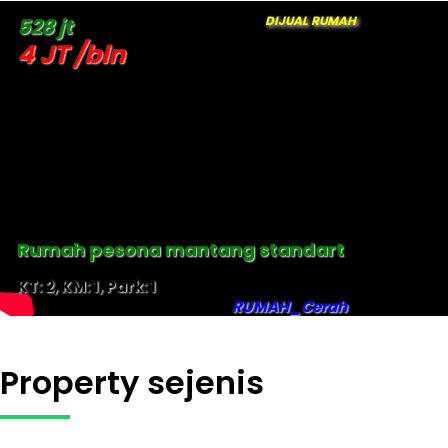
DIJUAL RUMAH
528 jt
4 JT /bln
Rumah pesona mantang standart
KT: 2, KM: 1, Park: 1
RUMAH_Cerah
Property sejenis