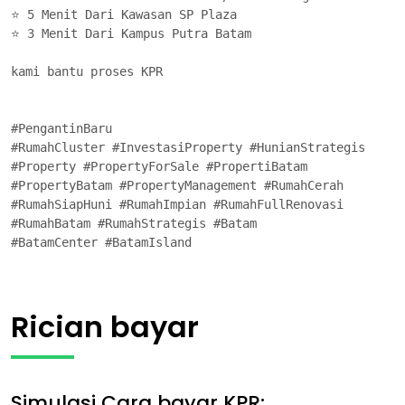
⭐ 5 Menit Dari Kawasan SP Plaza

⭐ 3 Menit Dari Kampus Putra Batam 

kami bantu proses KPR

#PengantinBaru 

#RumahCluster #InvestasiProperty #HunianStrategis

#Property #PropertyForSale #PropertiBatam

#PropertyBatam #PropertyManagement #RumahCerah

#RumahSiapHuni #RumahImpian #RumahFullRenovasi

#RumahBatam #RumahStrategis #Batam

#BatamCenter #BatamIsland
Rician bayar
Simulasi Cara bayar KPR: