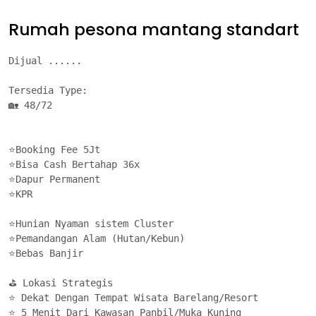
Rumah pesona mantang standart
Dijual ......

Tersedia Type: 

🏡 48/72

⭐Booking Fee 5Jt

⭐Bisa Cash Bertahap 36x

⭐Dapur Permanent

⭐KPR

⭐Hunian Nyaman sistem Cluster

⭐Pemandangan Alam (Hutan/Kebun)

⭐Bebas Banjir

⛳ Lokasi Strategis

⭐ Dekat Dengan Tempat Wisata Barelang/Resort 

⭐ 5 Menit Dari Kawasan Panbil/Muka Kuning 
