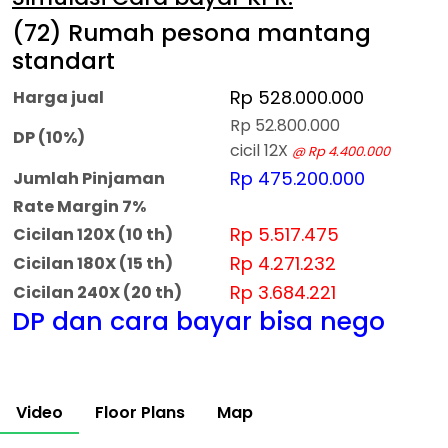
(72) Rumah pesona mantang
standart
Rp 528.000.000
Harga jual
Rp 52.800.000
DP (10%)
cicil 12X
@ Rp 4.400.000
Rp 475.200.000
Jumlah Pinjaman
Rate Margin 7%
Rp 5.517.475
Cicilan 120X (10 th)
Rp 4.271.232
Cicilan 180X (15 th)
Rp 3.684.221
Cicilan 240X (20 th)
DP dan cara bayar bisa nego
Video
Floor Plans
Map