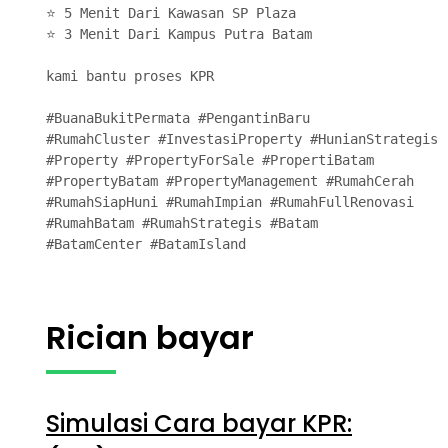
⭐ 5 Menit Dari Kawasan SP Plaza

⭐ 3 Menit Dari Kampus Putra Batam 

kami bantu proses KPR

#BuanaBukitPermata #PengantinBaru 

#RumahCluster #InvestasiProperty #HunianStrategis

#Property #PropertyForSale #PropertiBatam

#PropertyBatam #PropertyManagement #RumahCerah

#RumahSiapHuni #RumahImpian #RumahFullRenovasi

#RumahBatam #RumahStrategis #Batam

#BatamCenter #BatamIsland
Rician bayar
Simulasi Cara bayar KPR: