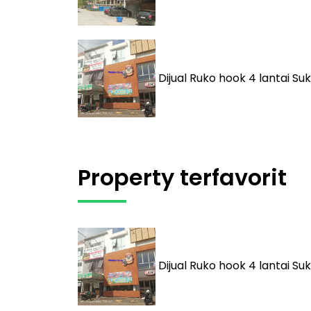
Dijual
Ruko hook 4 lantai Suk
Property terfavorit
Dijual
Ruko hook 4 lantai Suk