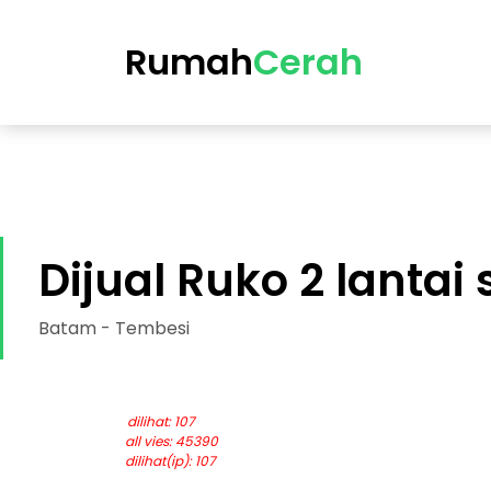
https://cerah.my.id/property-single.php?id=54-dijual-r
Rumah
Cerah
Dijual Ruko 2 lantai
Batam - Tembesi
dilihat: 107
all vies: 45390
dilihat(ip): 107