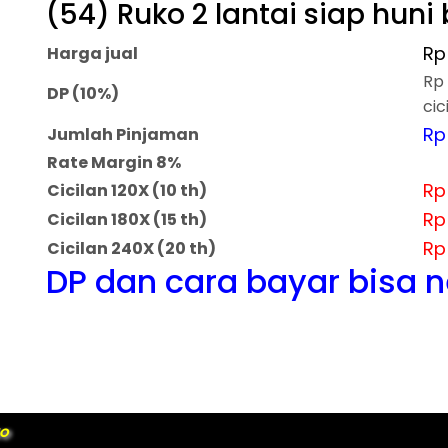
(54) Ruko 2 lantai siap huni
Rp
Harga jual
Rp
DP (10%)
cic
Rp
Jumlah Pinjaman
Rate Margin 8%
Rp
Cicilan 120X (10 th)
Rp
Cicilan 180X (15 th)
Rp
Cicilan 240X (20 th)
DP dan cara bayar bisa 
KO