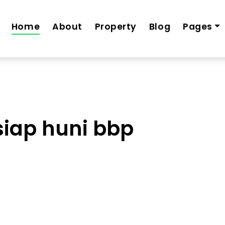
uko-2-lantai-siap-huni-bbp-cicilan-4-jt-an
Home
About
Property
Blog
Pages
 siap huni bbp