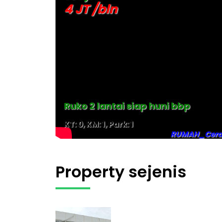
4 JT /bln
Ruko 2 lantai siap huni bbp
KT: 0, KM: 1, Park: 1
RUMAH_Cer
Property sejenis