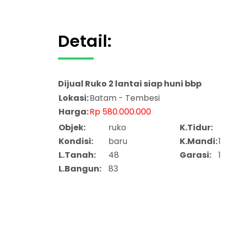
Detail:
Dijual
Ruko 2 lantai siap huni bbp
Lokasi:
Batam - Tembesi
Harga:
Rp 580.000.000
Objek:
ruko
K.Tidur:
Kondisi:
baru
K.Mandi:
1
L.Tanah:
48
Garasi:
1
L.Bangun:
83