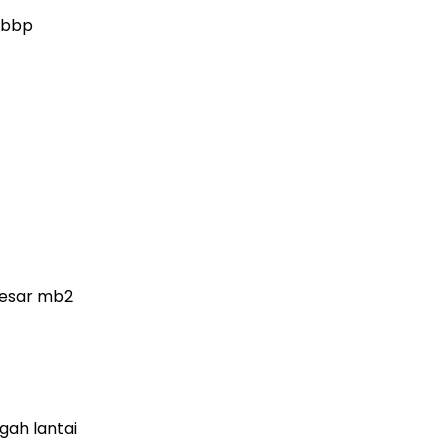
i bbp
 besar mb2
gah lantai