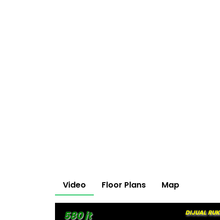
Video
Floor Plans
Map
DIJUAL RU
580 jt