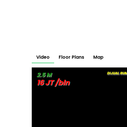
Video
Floor Plans
Map
DIJUAL RU
2.5 M
16 JT /bln