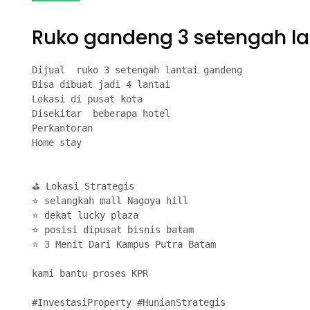
Ruko gandeng 3 setengah la
Dijual  ruko 3 setengah lantai gandeng

Bisa dibuat jadi 4 lantai

Lokasi di pusat kota

Disekitar  beberapa hotel

Perkantoran

Home stay

⛳ Lokasi Strategis

⭐ selangkah mall Nagoya hill

⭐ dekat lucky plaza

⭐ posisi dipusat bisnis batam

⭐ 3 Menit Dari Kampus Putra Batam

kami bantu proses KPR

#InvestasiProperty #HunianStrategis
