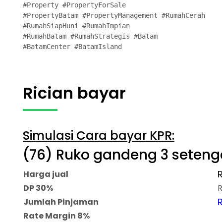
#Property #PropertyForSale 

#PropertyBatam #PropertyManagement #RumahCerah

#RumahSiapHuni #RumahImpian 

#RumahBatam #RumahStrategis #Batam

#BatamCenter #BatamIsland
Rician bayar
Simulasi Cara bayar KPR:
(76) Ruko gandeng 3 seteng
Harga jual
DP 30%
R
R
Jumlah Pinjaman
Rate Margin 8%