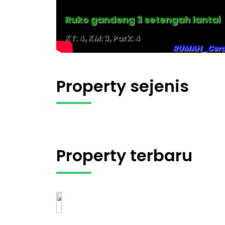
Ruko gandeng 3 setengah lantai
KT: 4, KM: 3, Park: 4
RUMAH_Cer
Property sejenis
Property terbaru