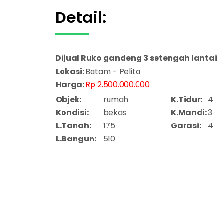
Detail:
Dijual
Ruko gandeng 3 setengah lantai
Lokasi:
Batam - Pelita
Harga:
Rp 2.500.000.000
Objek:
rumah
K.Tidur:
4
Kondisi:
bekas
K.Mandi:
3
L.Tanah:
175
Garasi:
4
L.Bangun:
510