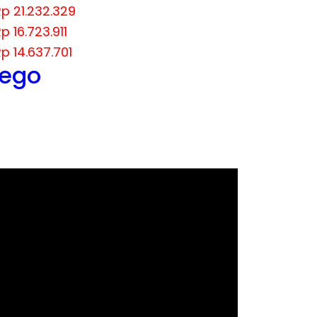
p 21.232.329
p 16.723.911
p 14.637.701
nego