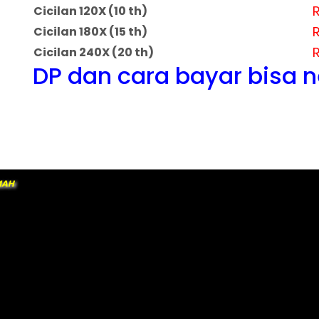
R
Cicilan 120X (10 th)
R
Cicilan 180X (15 th)
R
Cicilan 240X (20 th)
DP dan cara bayar bisa 
MAH