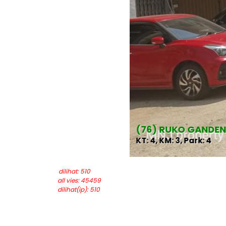
(76) RUKO GANDEN
KT: 4, KM: 3, Park: 4
last updated: 2026-05-22
dilihat: 510
all vies: 45459
dilihat(ip): 510