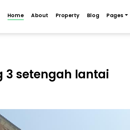
ko-siap-huni-2-lantai-cicilan-4-jt-an
Home
About
Property
Blog
Pages
 3 setengah lantai