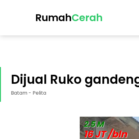
https://cerah.my.id/property-single.php?id=76-dijual-ru
Rumah
Cerah
Dijual Ruko gandeng
Batam - Pelita
DIJUAL RUMAH
2.5 M
16 JT /bln