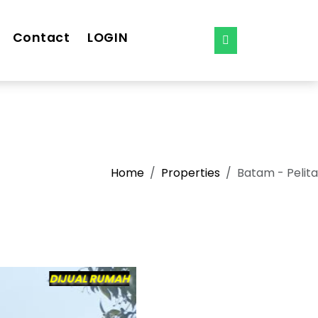
Contact
LOGIN
Home
Properties
Batam - Pelita
DIJUAL RUMAH
2.5 M
16 JT /bln