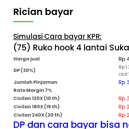
Rician bayar
Simulasi Cara bayar KPR:
(75) Ruko hook 4 lantai Suka
Rp 
Harga jual
Rp 1
DP (30%)
cicil
Rp 3
Jumlah Pinjaman
Rate Margin 7%
Rp 
Cicilan 120X (10 th)
Rp 
Cicilan 180X (15 th)
Rp 
Cicilan 240X (20 th)
DP dan cara bayar bisa 