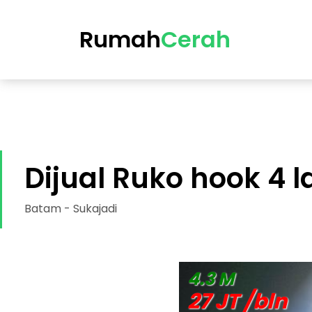
https://cerah.my.id/property-single.php?id=75-dijual-ru
Rumah
Cerah
Dijual Ruko hook 4 l
Batam - Sukajadi
DIJUAL RUKO
4.3 M
27 JT /bln