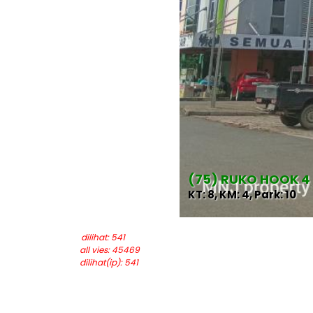
(75) RUKO HOOK 4
KT: 8, KM: 4, Park: 10
last updated: 2026-05-22
dilihat: 541
all vies: 45469
dilihat(ip): 541