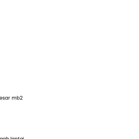
 besar mb2
gah lantai