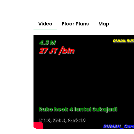
Video
Floor Plans
Map
DIJUAL RU
4.3 M
27 JT /bln
Ruko hook 4 lantai Sukajadi
KT: 8, KM: 4, Park: 10
RUMAH_Cer