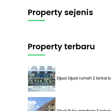
Property sejenis
Property terbaru
Dijual
Dijual rumah 2 lantai
Dijual
Ruko gandeng 3 seten