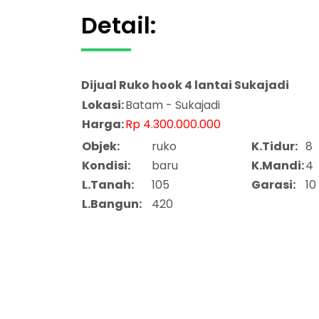
Detail:
Dijual
Ruko hook 4 lantai Sukajadi
Lokasi:
Batam - Sukajadi
Harga:
Rp 4.300.000.000
Objek:
ruko
K.Tidur:
8
Kondisi:
baru
K.Mandi:
4
L.Tanah:
105
Garasi:
10
L.Bangun:
420