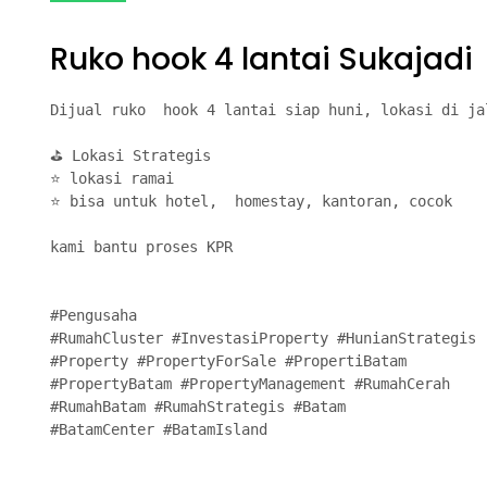
Ruko hook 4 lantai Sukajadi
Dijual ruko  hook 4 lantai siap huni, lokasi di ja
⛳ Lokasi Strategis

⭐ lokasi ramai

⭐ bisa untuk hotel,  homestay, kantoran, cocok  

kami bantu proses KPR

#Pengusaha

#RumahCluster #InvestasiProperty #HunianStrategis

#Property #PropertyForSale #PropertiBatam

#PropertyBatam #PropertyManagement #RumahCerah

#RumahBatam #RumahStrategis #Batam

#BatamCenter #BatamIsland