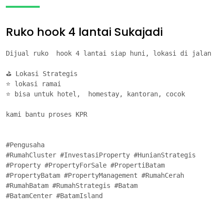
Ruko hook 4 lantai Sukajadi
Dijual ruko  hook 4 lantai siap huni, lokasi di jalan r
⛳ Lokasi Strategis

⭐ lokasi ramai

⭐ bisa untuk hotel,  homestay, kantoran, cocok  

kami bantu proses KPR

#Pengusaha

#RumahCluster #InvestasiProperty #HunianStrategis

#Property #PropertyForSale #PropertiBatam

#PropertyBatam #PropertyManagement #RumahCerah

#RumahBatam #RumahStrategis #Batam

#BatamCenter #BatamIsland