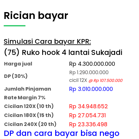
Rician bayar
Simulasi Cara bayar KPR:
(75) Ruko hook 4 lantai Sukajadi
Rp 4.300.000.000
Harga jual
Rp 1.290.000.000
DP (30%)
cicil 12X
@ Rp 107.500.000
Rp 3.010.000.000
Jumlah Pinjaman
Rate Margin 7%
Rp 34.948.652
Cicilan 120X (10 th)
Rp 27.054.731
Cicilan 180X (15 th)
Rp 23.336.498
Cicilan 240X (20 th)
DP dan cara bayar bisa nego