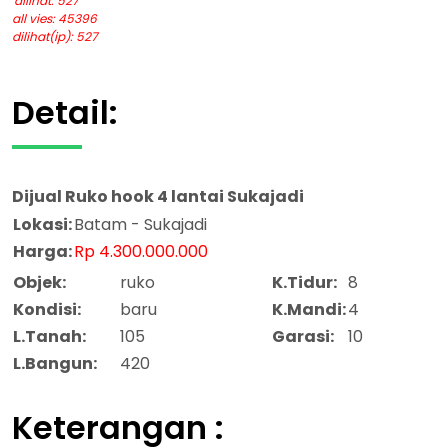
dilihat: 527
all vies: 45396
dilihat(ip): 527
Detail:
Dijual
Ruko hook 4 lantai Sukajadi
Lokasi:
Batam - Sukajadi
Harga:
Rp 4.300.000.000
Objek:
ruko
K.Tidur:
8
Kondisi:
baru
K.Mandi:
4
L.Tanah:
105
Garasi:
10
L.Bangun:
420
Keterangan :