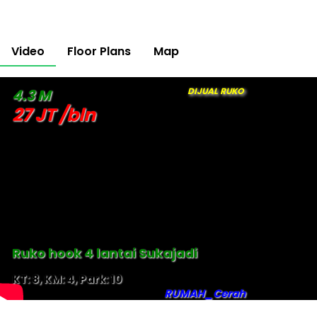
Video
Floor Plans
Map
DIJUAL RUKO
4.3 M
27 JT /bln
Ruko hook 4 lantai Sukajadi
KT: 8, KM: 4, Park: 10
RUMAH_Cerah