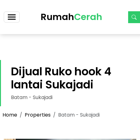
https://cerah.my.id/property-single.php?id=75-dijual-
ruko-hook-4-lantai-sukajadi-cicilan-28-jt-an
Rumah
Cerah
Dijual Ruko hook 4
lantai Sukajadi
Batam - Sukajadi
Home
Properties
Batam - Sukajadi