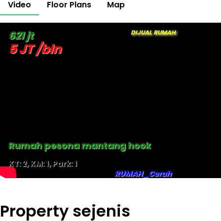
Video
Floor Plans
Map
DIJUAL RUMAH
621 jt
5 JT /bln
Rumah pesona mantang hook
KT: 2, KM: 1, Park: 1
RUMAH_Cerah
Property sejenis