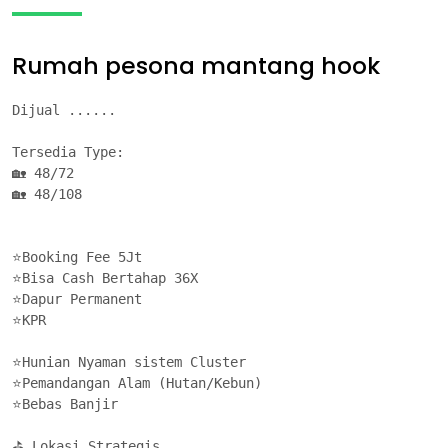
Rumah pesona mantang hook
Dijual ......

Tersedia Type: 

🏡 48/72

🏡 48/108

⭐Booking Fee 5Jt

⭐Bisa Cash Bertahap 36X

⭐Dapur Permanent

⭐KPR

⭐Hunian Nyaman sistem Cluster

⭐Pemandangan Alam (Hutan/Kebun)

⭐Bebas Banjir

⛳ Lokasi Strategis
