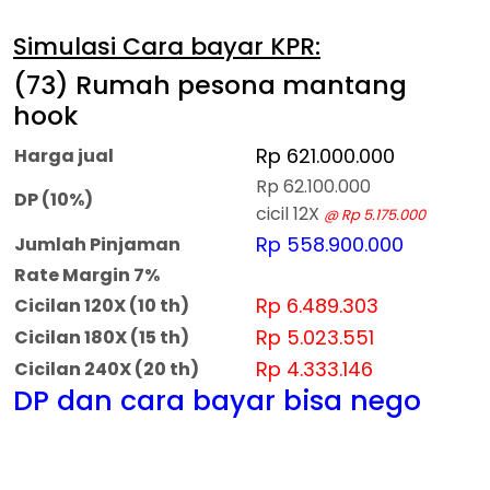
Simulasi Cara bayar KPR:
(73) Rumah pesona mantang
hook
Rp 621.000.000
Harga jual
Rp 62.100.000
DP (10%)
cicil 12X
@ Rp 5.175.000
Rp 558.900.000
Jumlah Pinjaman
Rate Margin 7%
Rp 6.489.303
Cicilan 120X (10 th)
Rp 5.023.551
Cicilan 180X (15 th)
Rp 4.333.146
Cicilan 240X (20 th)
DP dan cara bayar bisa nego