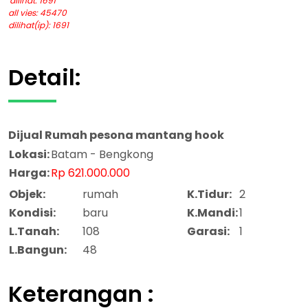
dilihat: 1691
all vies: 45470
dilihat(ip): 1691
Detail:
Dijual
Rumah pesona mantang hook
Lokasi:
Batam - Bengkong
Harga:
Rp 621.000.000
Objek:
rumah
K.Tidur:
2
Kondisi:
baru
K.Mandi:
1
L.Tanah:
108
Garasi:
1
L.Bangun:
48
Keterangan :