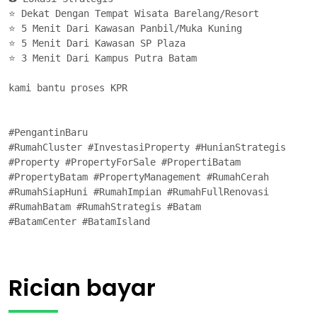
⭐ Dekat Dengan Tempat Wisata Barelang/Resort 

⭐ 5 Menit Dari Kawasan Panbil/Muka Kuning 

⭐ 5 Menit Dari Kawasan SP Plaza

⭐ 3 Menit Dari Kampus Putra Batam 

kami bantu proses KPR

#PengantinBaru 

#RumahCluster #InvestasiProperty #HunianStrategis

#Property #PropertyForSale #PropertiBatam

#PropertyBatam #PropertyManagement #RumahCerah

#RumahSiapHuni #RumahImpian #RumahFullRenovasi

#RumahBatam #RumahStrategis #Batam

#BatamCenter #BatamIsland
Rician bayar