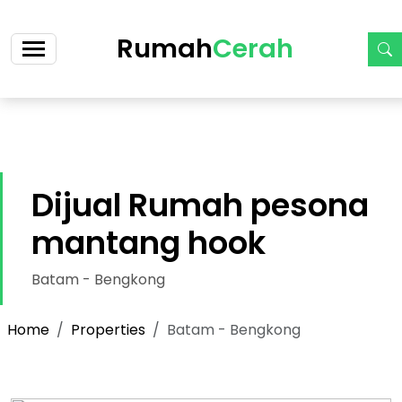
https://cerah.my.id/property-single.php?id=73-dijual-
rumah-pesona-mantang-hook-cicilan-5-jt-an
Rumah
Cerah
Dijual Rumah pesona
mantang hook
Batam - Bengkong
Home
Properties
Batam - Bengkong
(73) RUMAH PESONA MANTANG HOOK
KT: 2, KM: 1, Park: 1
last updated: 2025-12-28