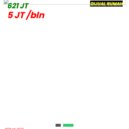
H
DIJUAL RUMAH
621 JT
5 JT /bln