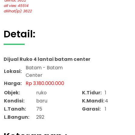
dilihat: 3622
all vies: 45514
dilihat(ip): 3622
Detail:
Dijual
Ruko 4 lantai batam center
Batam - Batam
Lokasi:
Center
Harga:
Rp 3.180.000.000
Objek:
ruko
K.Tidur:
1
Kondisi:
baru
K.Mandi:
4
L.Tanah:
75
Garasi:
1
L.Bangun:
292