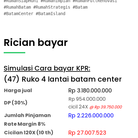
#RumahSiapHuni #RumahImpian #RumahFullRenovasi

#RumahBatam #RumahStrategis #Batam

#BatamCenter #BatamIsland
Rician bayar
Simulasi Cara bayar KPR:
(47) Ruko 4 lantai batam center
Rp 3.180.000.000
Harga jual
Rp 954.000.000
DP (30%)
cicil 24X
@ Rp 39.750.000
Rp 2.226.000.000
Jumlah Pinjaman
Rate Margin 8%
Rp 27.007.523
Cicilan 120X (10 th)