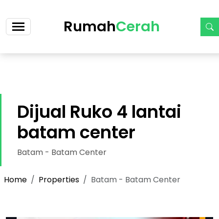
https://cerah.my.id/property-single.php?id=47-dijual-
rumah-siap-huni-di-batam-center-cicilan-5-jt-an
Rumah
Cerah
Dijual Ruko 4 lantai
batam center
Batam - Batam Center
Home
Properties
Batam - Batam Center