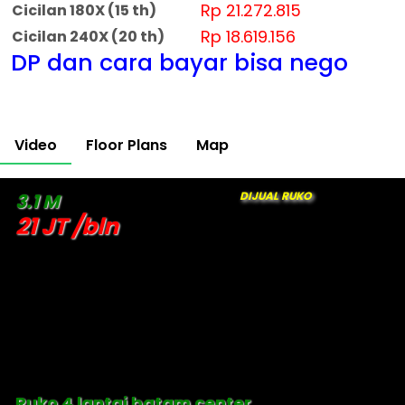
Rp 21.272.815
Cicilan 180X (15 th)
Rp 18.619.156
Cicilan 240X (20 th)
DP dan cara bayar bisa nego
Video
Floor Plans
Map
DIJUAL RUKO
3.1 M
21 JT /bln
Ruko 4 lantai batam center