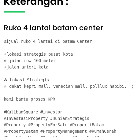
Keterangan :
Ruko 4 lantai batam center
Dijual ruko 4 lantai di batam Center

⭐lokasi strategis pusat kota

⭐ jalan row 100 meter

⭐jalan arteri kota

⛳ Lokasi Strategis

⭐ dekat kepri mall, venecian mall, polllux habibi,  pol
kami bantu proses KPR

#KalibanSquare #investor

#InvestasiProperty #HunianStrategis

#Property #PropertyForSale #PropertiBatam

#PropertyBatam #PropertyManagement #RumahCerah
