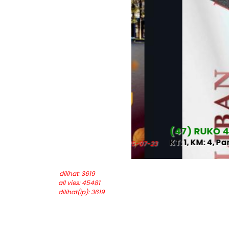
(47) RUKO 4 LANT
KT: 1, KM: 4, Park: 1
last updated: 2025-07-23
dilihat: 3619
all vies: 45481
dilihat(ip): 3619