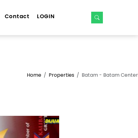
Contact
LOGIN
Home
Properties
Batam - Batam Center
DIJUAL RUKO
3.1 M
21 JT /bln