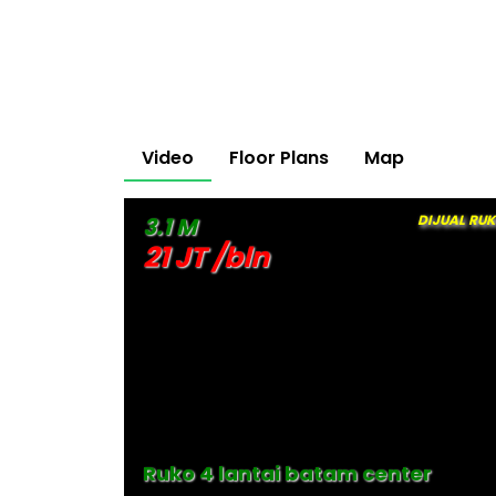
Video
Floor Plans
Map
DIJUAL RU
3.1 M
21 JT /bln
Ruko 4 lantai batam center