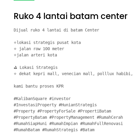
Ruko 4 lantai batam center
Dijual ruko 4 lantai di batam Center

⭐lokasi strategis pusat kota

⭐ jalan row 100 meter

⭐jalan arteri kota

⛳ Lokasi Strategis

⭐ dekat kepri mall, venecian mall, polllux habibi,
kami bantu proses KPR

#KalibanSquare #investor

#InvestasiProperty #HunianStrategis

#Property #PropertyForSale #PropertiBatam

#PropertyBatam #PropertyManagement #RumahCerah

#RumahSiapHuni #RumahImpian #RumahFullRenovasi

#RumahBatam #RumahStrategis #Batam
