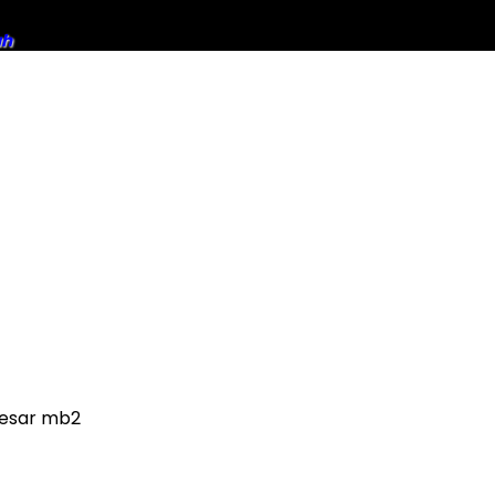
ah
 besar mb2