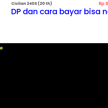
Rp 1
Cicilan 240X (20 th)
DP dan cara bayar bisa 
KO