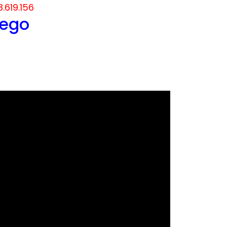
8.619.156
nego