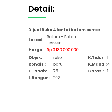
Detail:
Dijual
Ruko 4 lantai batam center
Batam - Batam
Lokasi:
Center
Harga:
Rp 3.180.000.000
Objek:
ruko
K.Tidur:
1
Kondisi:
baru
K.Mandi:
4
L.Tanah:
75
Garasi:
1
L.Bangun:
292