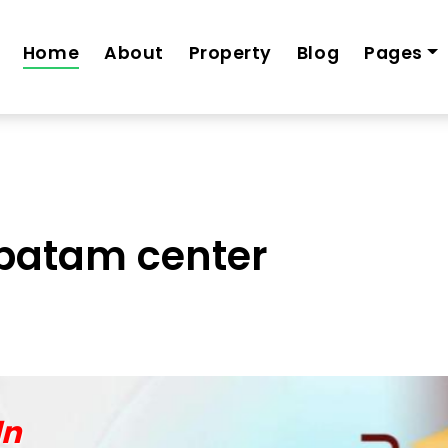
rumah-siap-huni-di-batam-center-cicilan-4-jt-an
Home
About
Property
Blog
Pages
 batam center