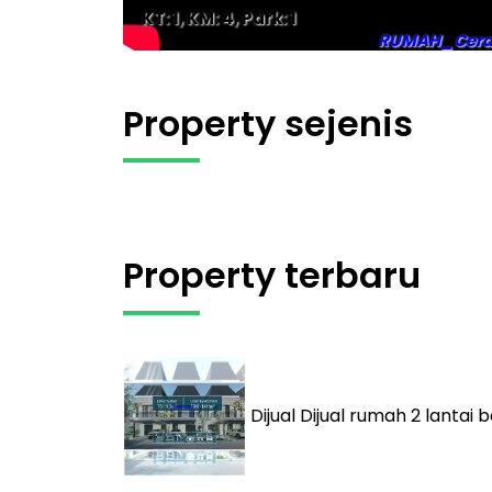
KT: 1, KM: 4, Park: 1
RUMAH_Cer
Property sejenis
Property terbaru
Dijual
Dijual rumah 2 lantai