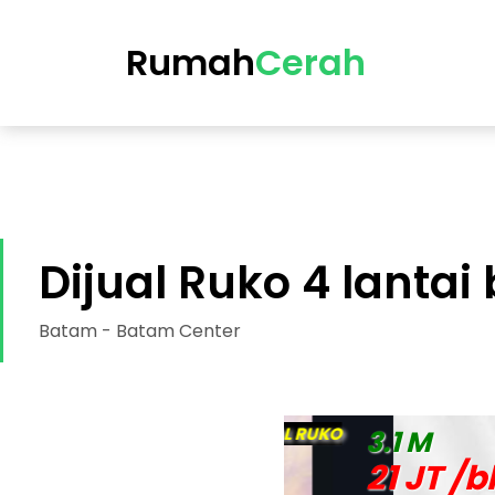
https://cerah.my.id/property-single.php?id=47-dijual-
Rumah
Cerah
Dijual Ruko 4 lantai
Batam - Batam Center
DIJUAL RUKO
3.1 M
21 JT /bln