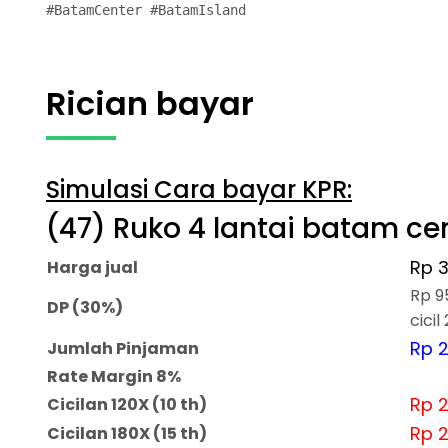
#BatamCenter #BatamIsland
Rician bayar
Simulasi Cara bayar KPR:
(47) Ruko 4 lantai batam ce
Rp 3
Harga jual
Rp 9
DP (30%)
cicil
Rp 2
Jumlah Pinjaman
Rate Margin 8%
Rp 2
Cicilan 120X (10 th)
Rp 2
Cicilan 180X (15 th)