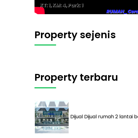
KT: 1, KM: 4, Park: 1
RUMAH_Cer
Property sejenis
Property terbaru
Dijual
Dijual rumah 2 lantai