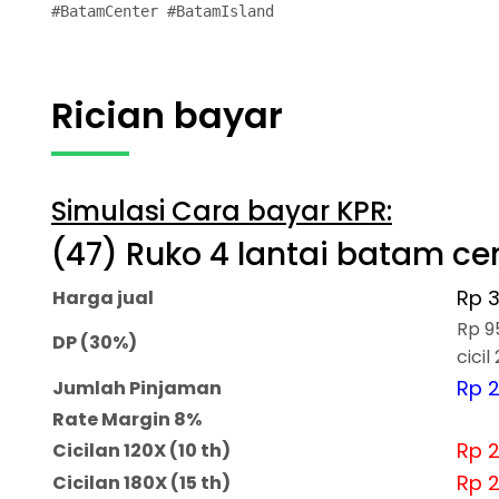
#BatamCenter #BatamIsland
Rician bayar
Simulasi Cara bayar KPR:
(47) Ruko 4 lantai batam ce
Rp 3
Harga jual
Rp 9
DP (30%)
cicil
Rp 2
Jumlah Pinjaman
Rate Margin 8%
Rp 2
Cicilan 120X (10 th)
Rp 2
Cicilan 180X (15 th)