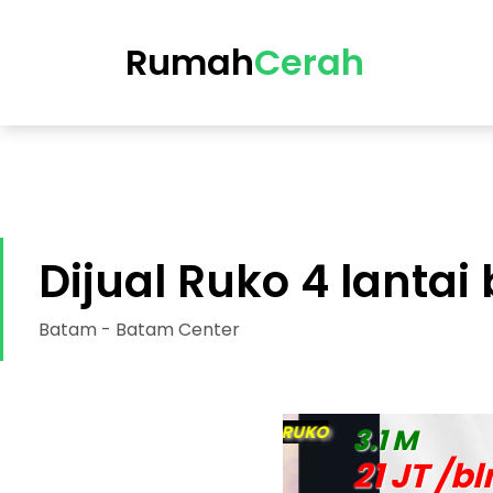
https://cerah.my.id/property-single.php?id=47-dijual-ru
Rumah
Cerah
Dijual Ruko 4 lantai
Batam - Batam Center
DIJUAL RUKO
3.1 M
21 JT /bln