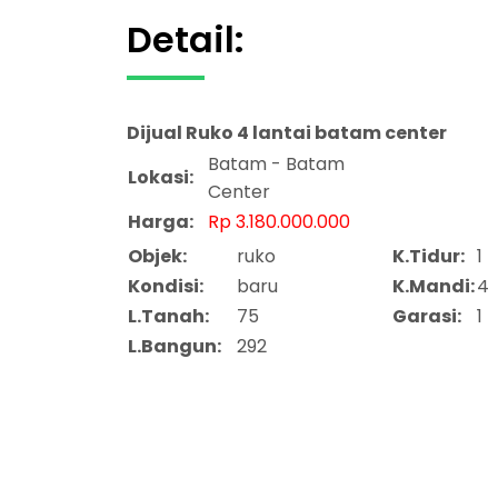
Detail:
Dijual
Ruko 4 lantai batam center
Batam - Batam
Lokasi:
Center
Harga:
Rp 3.180.000.000
Objek:
ruko
K.Tidur:
1
Kondisi:
baru
K.Mandi:
4
L.Tanah:
75
Garasi:
1
L.Bangun:
292