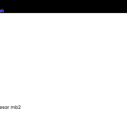
ah
 besar mb2