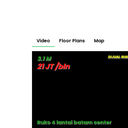
Video
Floor Plans
Map
DIJUAL RU
3.1 M
21 JT /bln
Ruko 4 lantai batam center