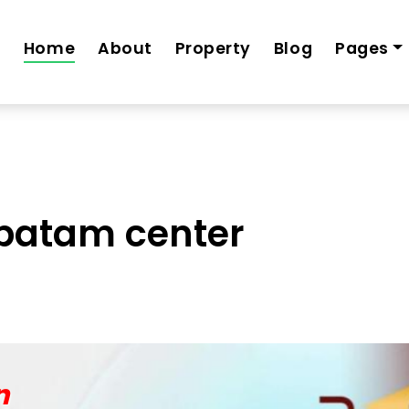
mah-1-lt-grand-fidelia-tiban-cicilan-2-jt-an
Home
About
Property
Blog
Pages
 batam center