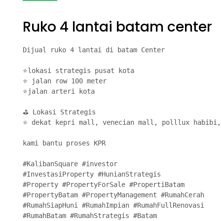
Ruko 4 lantai batam center
Dijual ruko 4 lantai di batam Center

⭐lokasi strategis pusat kota

⭐ jalan row 100 meter

⭐jalan arteri kota

⛳ Lokasi Strategis

⭐ dekat kepri mall, venecian mall, polllux habibi,
kami bantu proses KPR

#KalibanSquare #investor

#InvestasiProperty #HunianStrategis

#Property #PropertyForSale #PropertiBatam

#PropertyBatam #PropertyManagement #RumahCerah

#RumahSiapHuni #RumahImpian #RumahFullRenovasi

#RumahBatam #RumahStrategis #Batam
