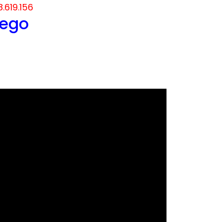
8.619.156
nego