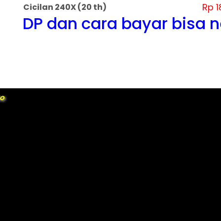
Rp 1
Cicilan 240X (20 th)
DP dan cara bayar bisa 
KO