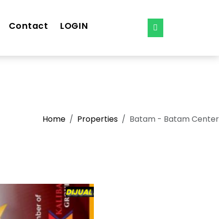
Contact
LOGIN
Home
Properties
Batam - Batam Center
DIJUAL RUKO
3.1 M
21 JT /bln