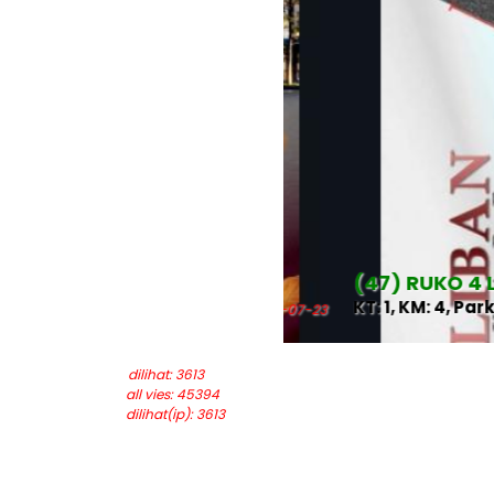
(47) RUKO 4 LANT
KT: 1, KM: 4, Park: 1
last updated: 2025-07-23
dilihat: 3613
all vies: 45394
dilihat(ip): 3613