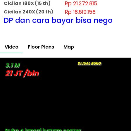
Rp 21.272.815
Cicilan 180X (15 th)
Rp 18.619.156
Cicilan 240X (20 th)
DP dan cara bayar bisa nego
Video
Floor Plans
Map
DIJUAL RUKO
3.1 M
21 JT /bln
Ruko 4 lantai batam center