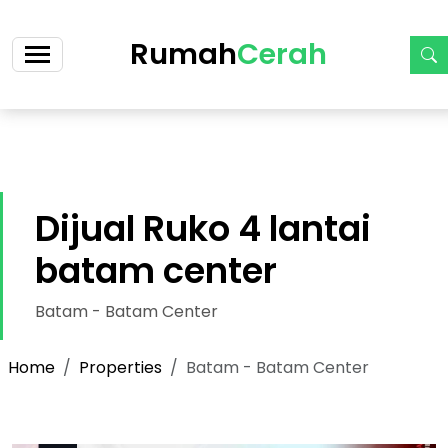
https://cerah.my.id/property-single.php?id=47-dijual-
ruko-siap-huni-2-lantai-cicilan-14-jt-an
Rumah
Cerah
Dijual Ruko 4 lantai
batam center
Batam - Batam Center
Home
Properties
Batam - Batam Center