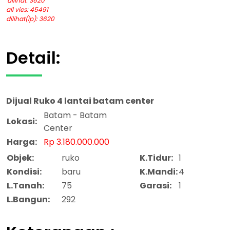
dilihat: 3620
all vies: 45491
dilihat(ip): 3620
Detail:
Dijual
Ruko 4 lantai batam center
Batam - Batam
Lokasi:
Center
Harga:
Rp 3.180.000.000
Objek:
ruko
K.Tidur:
1
Kondisi:
baru
K.Mandi:
4
L.Tanah:
75
Garasi:
1
L.Bangun:
292