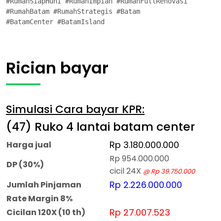
#RumahSiapHuni #RumahImpian #RumahFullRenovasi

#RumahBatam #RumahStrategis #Batam

#BatamCenter #BatamIsland
Rician bayar
Simulasi Cara bayar KPR:
(47) Ruko 4 lantai batam center
Rp 3.180.000.000
Harga jual
Rp 954.000.000
DP (30%)
cicil 24X
@ Rp 39.750.000
Rp 2.226.000.000
Jumlah Pinjaman
Rate Margin 8%
Rp 27.007.523
Cicilan 120X (10 th)