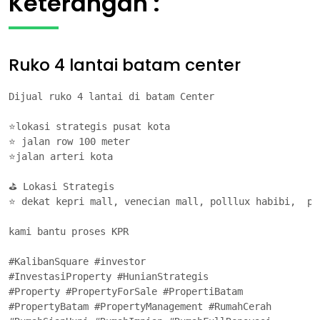
Keterangan :
Ruko 4 lantai batam center
Dijual ruko 4 lantai di batam Center

⭐lokasi strategis pusat kota

⭐ jalan row 100 meter

⭐jalan arteri kota

⛳ Lokasi Strategis

⭐ dekat kepri mall, venecian mall, polllux habibi,  pol
kami bantu proses KPR

#KalibanSquare #investor

#InvestasiProperty #HunianStrategis

#Property #PropertyForSale #PropertiBatam

#PropertyBatam #PropertyManagement #RumahCerah
