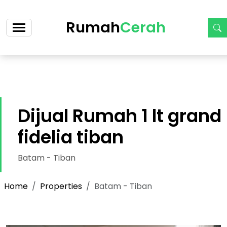
https://cerah.my.id/property-single.php?id=43-dijual-
rumah-1-lt-grand-fidelia-tiban-cicilan-2-jt-an
Rumah
Cerah
Dijual Rumah 1 lt grand
fidelia tiban
Batam - Tiban
Home
Properties
Batam - Tiban