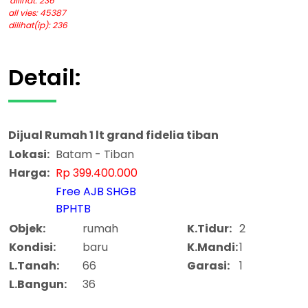
dilihat: 236
all vies: 45387
dilihat(ip): 236
Detail:
Dijual
Rumah 1 lt grand fidelia tiban
Lokasi:
Batam - Tiban
Harga:
Rp 399.400.000
Free AJB SHGB
BPHTB
Objek:
rumah
K.Tidur:
2
Kondisi:
baru
K.Mandi:
1
L.Tanah:
66
Garasi:
1
L.Bangun:
36