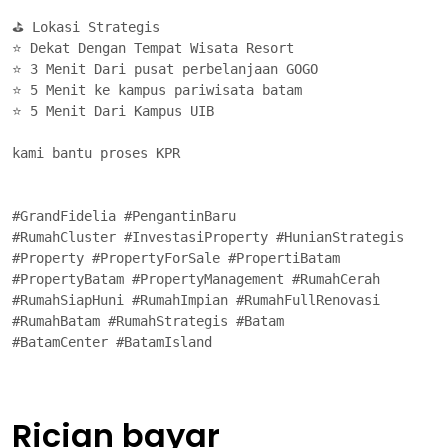
⛳ Lokasi Strategis

⭐ Dekat Dengan Tempat Wisata Resort 

⭐ 3 Menit Dari pusat perbelanjaan GOGO

⭐ 5 Menit ke kampus pariwisata batam

⭐ 5 Menit Dari Kampus UIB

kami bantu proses KPR

#GrandFidelia #PengantinBaru 

#RumahCluster #InvestasiProperty #HunianStrategis

#Property #PropertyForSale #PropertiBatam

#PropertyBatam #PropertyManagement #RumahCerah

#RumahSiapHuni #RumahImpian #RumahFullRenovasi

#RumahBatam #RumahStrategis #Batam

#BatamCenter #BatamIsland
Rician bayar