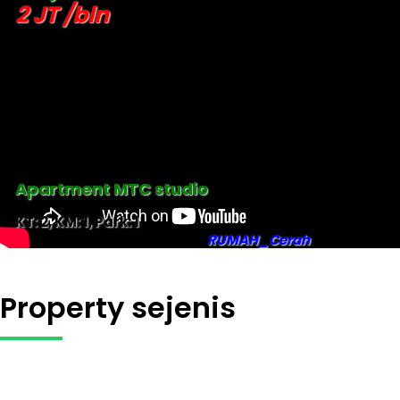
2 JT /bln
Apartment MTC studio
KT: 2, KM: 1, Park: 1
RUMAH_Cerah
Property sejenis