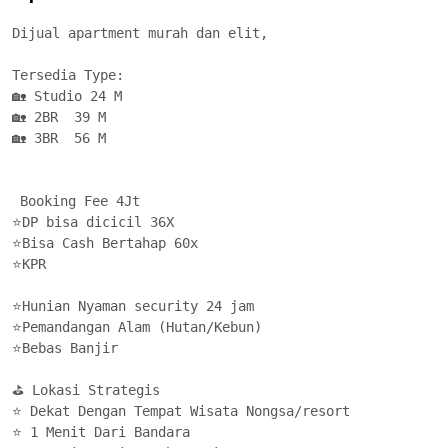
Dijual apartment murah dan elit, 

Tersedia Type: 

🏡 Studio 24 M

🏡 2BR  39 M

🏡 3BR  56 M

 Booking Fee 4Jt

⭐DP bisa dicicil 36X

⭐Bisa Cash Bertahap 60x

⭐KPR

⭐Hunian Nyaman security 24 jam

⭐Pemandangan Alam (Hutan/Kebun)

⭐Bebas Banjir

⛳ Lokasi Strategis

⭐ Dekat Dengan Tempat Wisata Nongsa/resort

⭐ 1 Menit Dari Bandara
