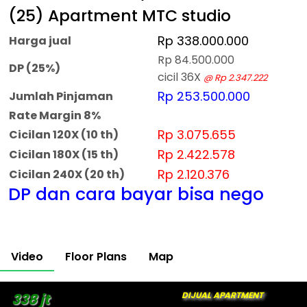
(25) Apartment MTC studio
Rp 338.000.000
Harga jual
Rp 84.500.000
DP (25%)
cicil 36X
@ Rp 2.347.222
Rp 253.500.000
Jumlah Pinjaman
Rate Margin 8%
Rp 3.075.655
Cicilan 120X (10 th)
Rp 2.422.578
Cicilan 180X (15 th)
Rp 2.120.376
Cicilan 240X (20 th)
DP dan cara bayar bisa nego
Video
Floor Plans
Map
DIJUAL APARTMENT
338 jt