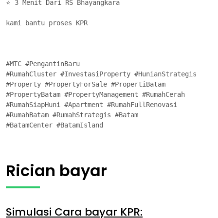
⭐ 3 Menit Dari RS Bhayangkara

kami bantu proses KPR

#MTC #PengantinBaru 

#RumahCluster #InvestasiProperty #HunianStrategis

#Property #PropertyForSale #PropertiBatam

#PropertyBatam #PropertyManagement #RumahCerah

#RumahSiapHuni #Apartment #RumahFullRenovasi

#RumahBatam #RumahStrategis #Batam

#BatamCenter #BatamIsland
Rician bayar
Simulasi Cara bayar KPR: