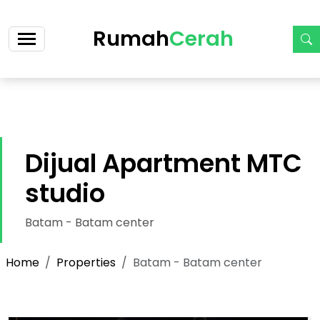
https://cerah.my.id/property-single.php?id=25-dijual-
rumah-1-lt-grand-fidelia-tiban-cicilan-2-jt-an
Rumah
Cerah
Dijual Apartment MTC
studio
Batam - Batam center
Home
Properties
Batam - Batam center