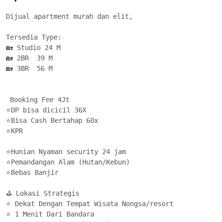
Dijual apartment murah dan elit, 

Tersedia Type: 

🏡 Studio 24 M

🏡 2BR  39 M

🏡 3BR  56 M

 Booking Fee 4Jt

⭐DP bisa dicicil 36X

⭐Bisa Cash Bertahap 60x

⭐KPR

⭐Hunian Nyaman security 24 jam

⭐Pemandangan Alam (Hutan/Kebun)

⭐Bebas Banjir

⛳ Lokasi Strategis

⭐ Dekat Dengan Tempat Wisata Nongsa/resort

⭐ 1 Menit Dari Bandara
