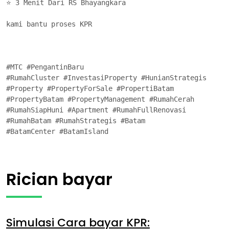
⭐ 3 Menit Dari RS Bhayangkara

kami bantu proses KPR

#MTC #PengantinBaru 

#RumahCluster #InvestasiProperty #HunianStrategis

#Property #PropertyForSale #PropertiBatam

#PropertyBatam #PropertyManagement #RumahCerah

#RumahSiapHuni #Apartment #RumahFullRenovasi

#RumahBatam #RumahStrategis #Batam

#BatamCenter #BatamIsland
Rician bayar
Simulasi Cara bayar KPR: