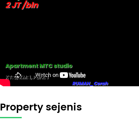
2 JT /bln
Apartment MTC studio
KT: 2, KM: 1, Park: 1
RUMAH_Cerah
Property sejenis