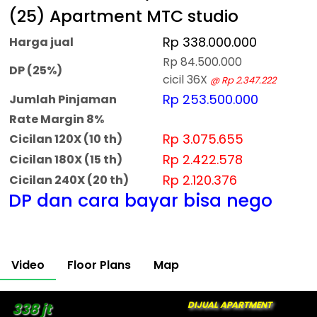
(25) Apartment MTC studio
Rp 338.000.000
Harga jual
Rp 84.500.000
DP (25%)
cicil 36X
@ Rp 2.347.222
Rp 253.500.000
Jumlah Pinjaman
Rate Margin 8%
Rp 3.075.655
Cicilan 120X (10 th)
Rp 2.422.578
Cicilan 180X (15 th)
Rp 2.120.376
Cicilan 240X (20 th)
DP dan cara bayar bisa nego
Video
Floor Plans
Map
DIJUAL APARTMENT
338 jt