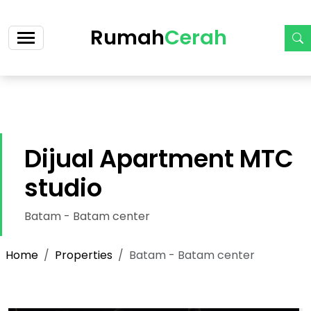
https://cerah.my.id/property-single.php?id=25-dijual-
ruko-strategis-botania-garden-cicilan-6-jt-an
Rumah
Cerah
Dijual Apartment MTC
studio
Batam - Batam center
Home
Properties
Batam - Batam center