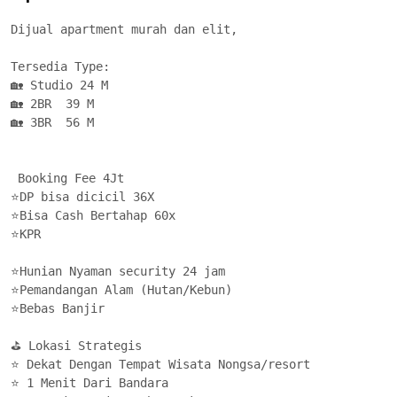
Dijual apartment murah dan elit, 

Tersedia Type: 

🏡 Studio 24 M

🏡 2BR  39 M

🏡 3BR  56 M

 Booking Fee 4Jt

⭐DP bisa dicicil 36X

⭐Bisa Cash Bertahap 60x

⭐KPR

⭐Hunian Nyaman security 24 jam

⭐Pemandangan Alam (Hutan/Kebun)

⭐Bebas Banjir

⛳ Lokasi Strategis

⭐ Dekat Dengan Tempat Wisata Nongsa/resort

⭐ 1 Menit Dari Bandara
