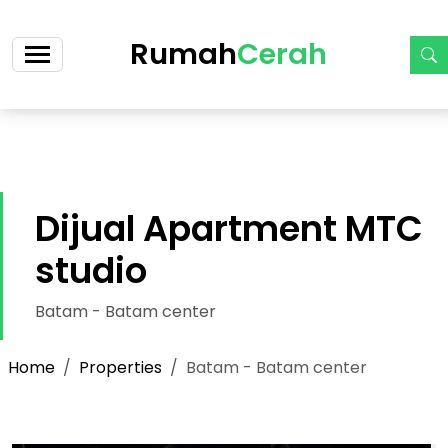
https://cerah.my.id/property-single.php?id=25-dijual-
ruko-siap-huni-2-lantai-cicilan-7-jt-an
Rumah
Cerah
Dijual Apartment MTC
studio
Batam - Batam center
Home
Properties
Batam - Batam center