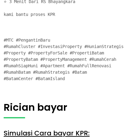
⭐ 3 Menit Dari RS Bhayangkara

kami bantu proses KPR

#MTC #PengantinBaru 

#RumahCluster #InvestasiProperty #HunianStrategis

#Property #PropertyForSale #PropertiBatam

#PropertyBatam #PropertyManagement #RumahCerah

#RumahSiapHuni #Apartment #RumahFullRenovasi

#RumahBatam #RumahStrategis #Batam

#BatamCenter #BatamIsland
Rician bayar
Simulasi Cara bayar KPR: