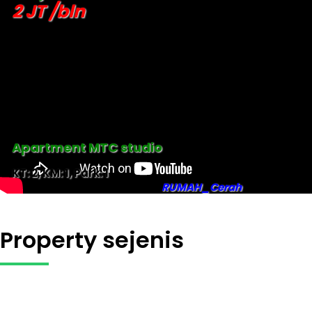
2 JT /bln
Apartment MTC studio
KT: 2, KM: 1, Park: 1
RUMAH_Cerah
Property sejenis