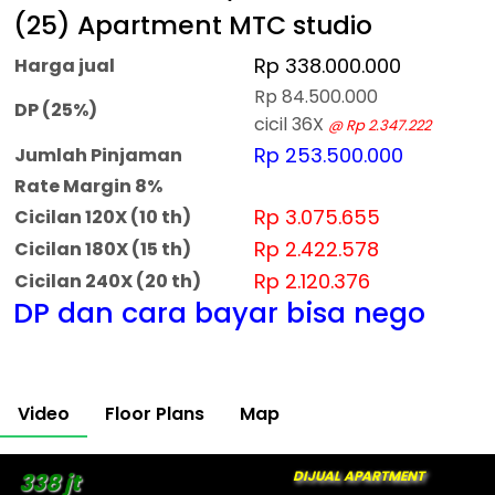
(25) Apartment MTC studio
Rp 338.000.000
Harga jual
Rp 84.500.000
DP (25%)
cicil 36X
@ Rp 2.347.222
Rp 253.500.000
Jumlah Pinjaman
Rate Margin 8%
Rp 3.075.655
Cicilan 120X (10 th)
Rp 2.422.578
Cicilan 180X (15 th)
Rp 2.120.376
Cicilan 240X (20 th)
DP dan cara bayar bisa nego
Video
Floor Plans
Map
DIJUAL APARTMENT
338 jt