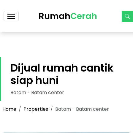
https://cerah.my.id/property-single.php?id=14-dijual-
ruko-siap-huni-2-lantai-cicilan-2-jt-an
Rumah
Cerah
Dijual rumah cantik
siap huni
Batam - Batam center
Home
Properties
Batam - Batam center