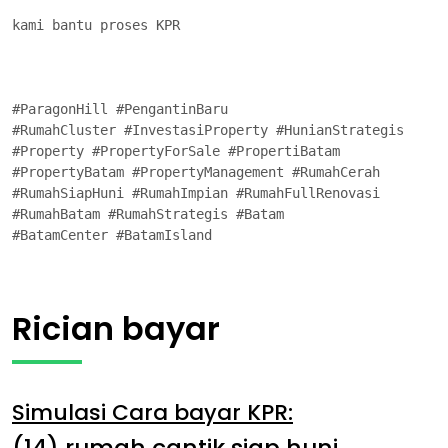
kami bantu proses KPR

#ParagonHill #PengantinBaru 

#RumahCluster #InvestasiProperty #HunianStrategis

#Property #PropertyForSale #PropertiBatam

#PropertyBatam #PropertyManagement #RumahCerah

#RumahSiapHuni #RumahImpian #RumahFullRenovasi

#RumahBatam #RumahStrategis #Batam

#BatamCenter #BatamIsland
Rician bayar
Simulasi Cara bayar KPR:
(14) rumah cantik siap huni