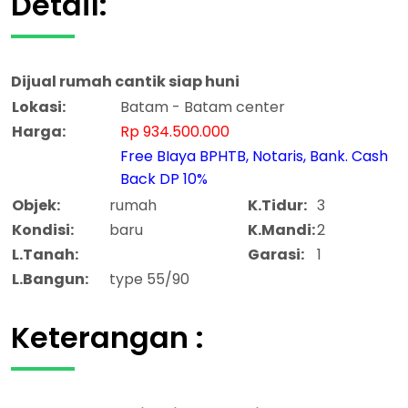
Detail:
Dijual
rumah cantik siap huni
Lokasi:
Batam - Batam center
Harga:
Rp 934.500.000
Free BIaya BPHTB, Notaris, Bank. Cash
Back DP 10%
Objek:
rumah
K.Tidur:
3
Kondisi:
baru
K.Mandi:
2
L.Tanah:
Garasi:
1
L.Bangun:
type 55/90
Keterangan :