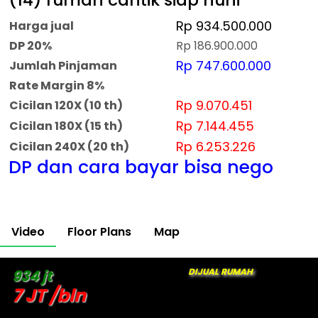
Rp 934.500.000
Harga jual
DP 20%
Rp 186.900.000
Rp 747.600.000
Jumlah Pinjaman
Rate Margin 8%
Rp 9.070.451
Cicilan 120X (10 th)
Rp 7.144.455
Cicilan 180X (15 th)
Rp 6.253.226
Cicilan 240X (20 th)
DP dan cara bayar bisa nego
Video
Floor Plans
Map
DIJUAL RUMAH
934 jt
7 JT /bln